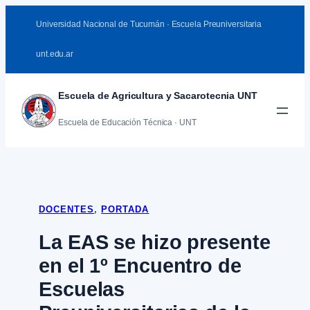
Saltar
Universidad Nacional de Tucumán · Escuela Preuniversitaria
al
contenido
unt.edu.ar
Escuela de Agricultura y Sacarotecnia UNT
Escuela de Educación Técnica · UNT
DOCENTES
, 
PORTADA
La EAS se hizo presente
en el 1º Encuentro de
Escuelas